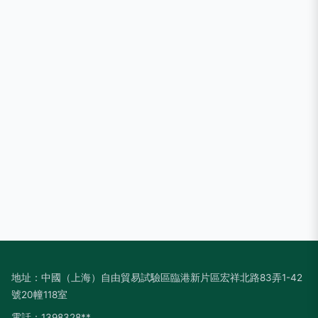
地址：中國（上海）自由貿易試驗區臨港新片區宏祥北路83弄1-42
號20幢118室
電話：1398328**