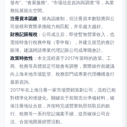
發布”、“會展服務”、“市場信息咨詢與調查”等，為業
務拓展留出空間。
注冊資本認繳
：雖為認繳制，但注冊資本數額應與公
司規模和實際承擔能力相匹配，并非越大越好。
財務記賬報稅
：公司成立后，即使暫無營業收入，也
需按時進行稅務申報（零申報），并建立規范的會計
賬簿。建議聘請專業代理記賬公司或專職會計。
政策時效性
：本文流程基于2017年當時的政策。工
商、稅務等具體規定可能會有調整，實際操作前建議
向上海本地市場監管、稅務部門或專業代理機構進行
最新咨詢。
2017年在上海注冊一家市場營銷策劃公司，流程已相
對標準化和便捷化。關鍵在于前期充分準備材料，確
保注冊地址合規，并按時完成營業執照領取后的銀
行、稅務等一系列登記備案手續，從而確保公司合
法、合規地開展經營活動。