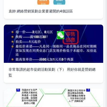
袁帥 網絡營銷策劃企業要避開的4個誤區
非常靠譜的超市促銷活動策劃（下） 用好你就是營銷總
監