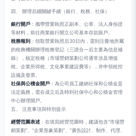
四、 辦理后續關鍵手續（銀行、稅務、社保）
銀行開戶
：攜帶營業執照正副本、公章、法人身份證
等材料，前往商業銀行開立公司基本存款賬戶。
稅務報到
：領取營業執照后30日內，需到注冊地所屬
的稅務機關辦理稅務登記（三證合一后主要為信息補
錄），核定稅種（市場營銷策劃公司通常涉及增值
稅、企業所得稅、文化事業建設費等），并申領稅控
設備及發票。
社保與公積金開戶
：為公司員工繳納社保和公積金是
法定義務，需在成立后及時到社保中心和公積金管理
中心辦理開戶。
五、 注意事項與特別提示
經營范圍表述
：在填寫經營范圍時，建議包含“市場營
銷策劃”、“企業形象策劃”、“廣告設計、制作、代理、