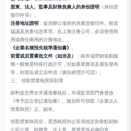
股東、法人、監事及財務負責人的身份證明
（身份證
復印件等）。
注冊地址證明
：提供辦公場所的房產證復印件、租賃
協議及房產信息單等。在上海注冊公司，必須使用商
用或商住兩用的注冊地址。
《企業名稱預先核準通知書》
。
前置或后置審批文件（如涉及）
：純市場營銷策劃服
務一般無需特殊行政許可，但如果業務涉及廣告發布
等，則需在成立后申請《廣告經營許可證》。
三、 領取營業執照與刻章
材料提交齊全并通過審核后，市場監管部門會發放
《準予設立登記通知書》。隨后即可領取《企業法人
營業執照》正、副本。
領取營業執照后，需憑執照到公安局指定刻章點刻制
公司公章、財務章、法人章、發票章等必備印章。