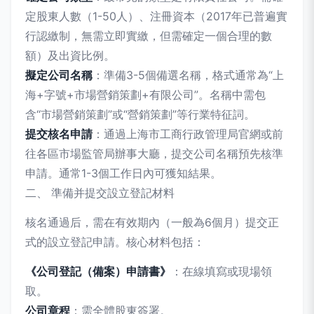
定股東人數（1-50人）、注冊資本（2017年已普遍實
行認繳制，無需立即實繳，但需確定一個合理的數
額）及出資比例。
擬定公司名稱
：準備3-5個備選名稱，格式通常為“上
海+字號+市場營銷策劃+有限公司”。名稱中需包
含“市場營銷策劃”或“營銷策劃”等行業特征詞。
提交核名申請
：通過上海市工商行政管理局官網或前
往各區市場監管局辦事大廳，提交公司名稱預先核準
申請。通常1-3個工作日內可獲知結果。
二、 準備并提交設立登記材料
核名通過后，需在有效期內（一般為6個月）提交正
式的設立登記申請。核心材料包括：
《公司登記（備案）申請書》
：在線填寫或現場領
取。
公司章程
：需全體股東簽署。